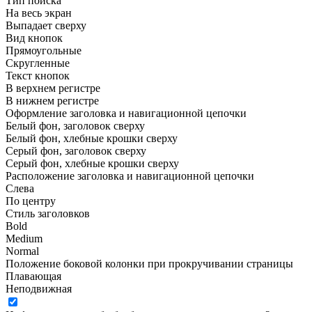
Тип поиска
На весь экран
Выпадает сверху
Вид кнопок
Прямоугольные
Скругленные
Текст кнопок
В верхнем регистре
В нижнем регистре
Оформление заголовка и навигационной цепочки
Белый фон, заголовок сверху
Белый фон, хлебные крошки сверху
Серый фон, заголовок сверху
Серый фон, хлебные крошки сверху
Расположение заголовка и навигационной цепочки
Слева
По центру
Стиль заголовков
Bold
Medium
Normal
Положение боковой колонки при прокручивании страницы
Плавающая
Неподвижная